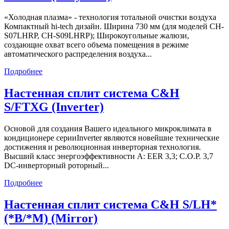
«Холодная плазма» - технология тотальной очистки воздуха
Компактный hi-tech дизайн. Ширина 730 мм (для моделей CH-
S07LHRP, CH-S09LHRP); Широкоугольные жалюзи,
создающие охват всего объема помещения в режиме
автоматического распределения воздуха...
Подробнее
Настенная сплит система С&H
S/FTXG (Inverter)
Основой для создания Вашего идеального микроклимата в
кондиционере серииInverter являются новейшие технические
достижения и революционная инверторная технология.
Высший класс энергоэффективности А: EER 3,3; C.O.P. 3,7
DC-инверторный роторный...
Подробнее
Настенная сплит система С&H S/LH*
(*B/*M) (Mirror)