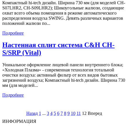
Компактный hi-tech дизайн. Ширина 730 мм (для моделей CH-
S07LHR2, CH-S09LHR2); Шикоугольные жалюзи, создающие
охват всего объема помещения в режиме автоматического
распределения воздуха SWING. Девять различных вариантов
положений жалюзи по...
Подробнее
Настенная сплит система C&H CH-
S/SRP (Vital)
Уникальное оформление лицевой панели внутреннего блока;
«Холодная Плазма» - современная технология тотальной
очистки воздуха: активный фильтр от всех видов бытовых
загрязнений воздуха; Компактный hi-tech дизайн. Ширина 730
мм (для моделей...
Подробнее
Назад
1
...
3
4
5
6
7
8
9
10
11
12
Вперед
ИНФОРМАЦИЯ