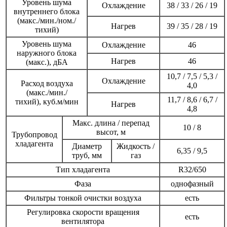
Уровень шума
Охлаждение
38 / 33 / 26 / 19
внутреннего блока
(макс./мин./ном./
Нагрев
39 / 35 / 28 / 19
тихий)
Уровень шума
Охлаждение
46
наружного блока
Нагрев
46
(макс.), дБА
10,7 / 7,5 / 5,3 /
Охлаждение
Расход воздуха
4,0
(макс./мин./
11,7 / 8,6 / 6,7 /
тихий), куб.м/мин
Нагрев
4,8
Макс. длина / перепад
10 / 8
высот, м
Трубопровод
хладагента
Диаметр
Жидкость /
6,35 / 9,5
труб, мм
газ
Тип хладагента
R32/650
Фаза
однофазный
Фильтры тонкой очистки воздуха
есть
Регулировка скорости вращения
есть
вентилятора