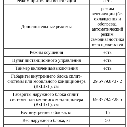
Режим приточной вентиляции
есть
режим
вентиляции (без
охлаждения и
обогрева),
Дополнительные режимы
автоматический
режим,
самодиагностика
неисправностей
Режим осушения
есть
Пульт дистанционного управления
есть
Таймер включения/выключения
есть
Габариты внутреннего блока сплит-
системы или мобильного кондиционера
29,5×79,8×37,2
(ВxШxГ), см
Габариты наружного блока сплит-
системы или оконного кондиционера
69.3×79.5×28.5
(ВxШxГ), см
Вес внутреннего блока, кг
15
Вес наружного блока, кг
50