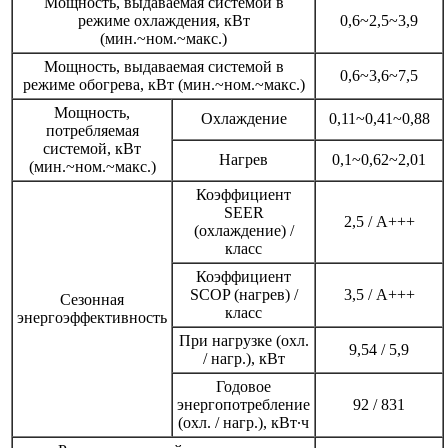
Мощность, выдаваемая системой в
режиме охлаждения, кВт
0,6~2,5~3,9
(мин.~ном.~макс.)
Мощность, выдаваемая системой в
0,6~3,6~7,5
режиме обогрева, кВт (мин.~ном.~макс.)
Мощность,
Охлаждение
0,11~0,41~0,88
потребляемая
системой, кВт
Нагрев
0,1~0,62~2,01
(мин.~ном.~макс.)
Коэффициент
SEER
2,5 / А+++
(охлаждение) /
класс
Коэффициент
SCOP (нагрев) /
3,5 / А+++
Сезонная
класс
энергоэффективность
При нагрузке (охл.
9,54 / 5,9
/ нагр.), кВт
Годовое
энергопотребление
92 / 831
(охл. / нагр.), кВт∙ч