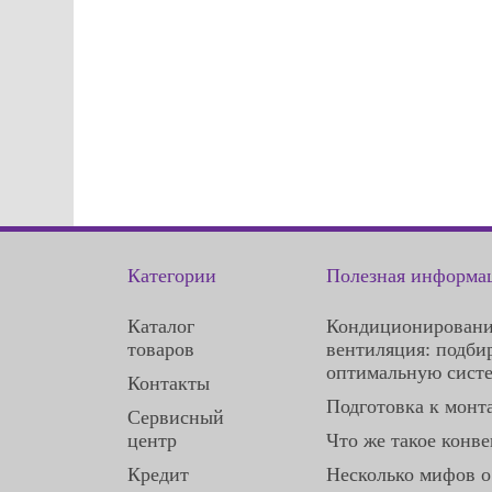
Категории
Полезная информа
Каталог
Кондиционировани
товаров
вентиляция: подби
оптимальную сист
Контакты
Подготовка к монт
Сервисный
центр
Что же такое конве
Кредит
Несколько мифов о