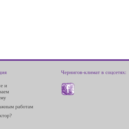
ция
Чернигов-климат в соцсетях:
е и
раем
ему
ажным работам
ктор?