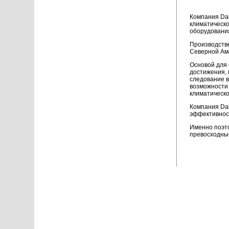
Компания Dai
климатическо
оборудования
Производстве
Северной Аме
Основой для 
достижения, 
следование в
возможности 
климатическо
Компания Dai
эффективност
Именно поэто
превосходные