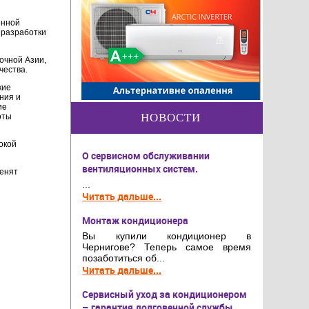
енной
 разработки
очной Азии,
чества.
кие
ния и
ие
НОВОСТИ
оты
окой
О сервисном обслуживании
вентиляционных систем.
ценят
...
Читать дальше...
Монтаж кондиционера
Вы купили кондиционер в
Чернигове? Теперь самое время
позаботиться об...
Читать дальше...
Сервисный уход за кондиционером
– гарантия долговечной службы