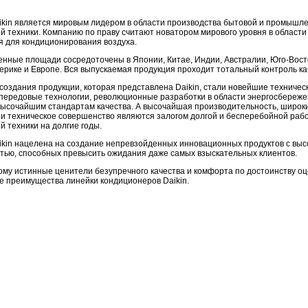
kin является мировым лидером в области производства бытовой и промышл
й техники. Компанию по праву считают новатором мирового уровня в области
 для кондиционирования воздуха.
нные площади сосредоточены в Японии, Китае, Индии, Австралии, Юго-Вост
рике и Европе. Вся выпускаемая продукция проходит тотальный контроль ка
создания продукции, которая представлена Daikin, стали новейшие техничес
передовые технологии, революционные разработки в области энергосбереже
ысочайшим стандартам качества. А высочайшая производительность, широк
и техническое совершенство являются залогом долгой и бесперебойной раб
й техники на долгие годы.
kin нацелена на создание непревзойденных инновационных продуктов с выс
ью, способных превысить ожидания даже самых взыскательных клиентов.
му истинные ценители безупречного качества и комфорта по достоинству о
 преимущества линейки кондиционеров Daikin.