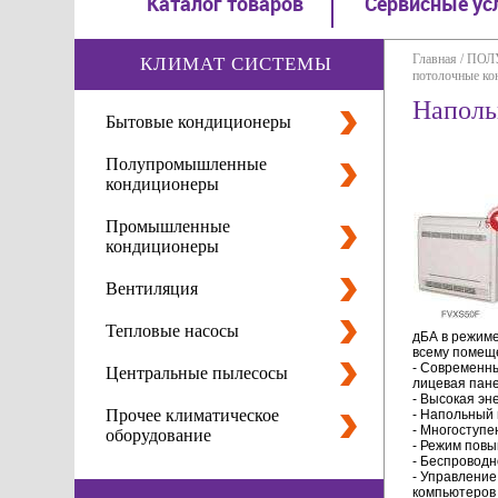
Каталог товаров
Сервисные ус
Главная
/
ПОЛ
КЛИМАТ СИСТЕМЫ
потолочные к
Наполь
Бытовые кондиционеры
Полупромышленные
кондиционеры
Промышленные
кондиционеры
Вентиляция
Тепловые насосы
дБА в режим
всему помещ
- Современны
Центральные пылесосы
лицевая пане
- Высокая эн
Прочее климатическое
- Напольный 
- Многоступе
оборудование
- Режим повы
- Беспроводн
- Управлени
компьютеров 