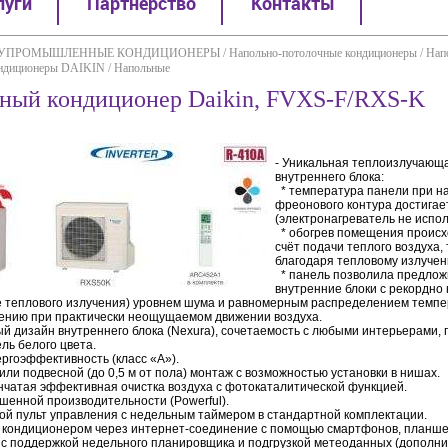
луги
Партнерство
Контакты
УПРОМЫШЛЕННЫЕ КОНДИЦИОНЕРЫ
/
Напольно-потолочные кондиционеры
/
Нап
ондиционеры DAIKIN
/
Напольные
ный кондиционер Daikin, FVXS-F/RXS-K
- Уникальная теплоизлучающ
внутреннего блока:
* температура панели при на
фреонового контура достигае
(электронагреватель не испол
* обогрев помещения происхо
счёт подачи теплого воздуха, 
благодаря тепловому излучен
* панель позволила предлож
внутренние блоки с рекордно 
е теплового излучения) уровнем шума и равномерным распределением темпе
ению при практически неощущаемом движении воздуха.
й дизайн внутреннего блока (Nexura), сочетаемость с любыми интерьерами, 
ль белого цвета.
ергоэффективность (класс «А»).
или подвесной (до 0,5 м от пола) монтаж с возможностью установки в нишах.
нчатая эффективная очистка воздуха с фотокаталитической функцией.
шенной производительности (Powerful).
ой пульт управления с недельным таймером в стандартной комплектации.
е кондиционером через интернет-соединение с помощью смартфонов, планш
с поддержкой недельного планировщика и подгрузкой метеоданных (дополн