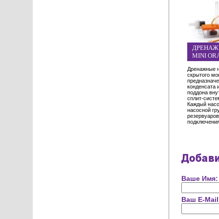
ДРЕНАЖ
MINI ORA
Дренажные н
скрытого мо
предназначе
конденсата 
поддона вну
сплит-систе
Каждый насо
насосной гр
резервуаров
подключения
Добав
Ваше Имя:
Ваш E-Mail