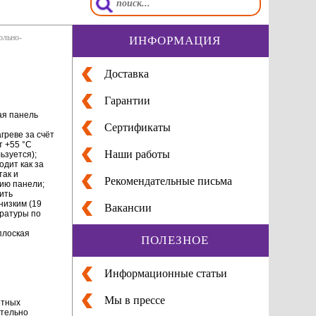
ольно-
ИНФОРМАЦИЯ
Доставка
Гарантии
ая панель
Сертификаты
греве за счёт
т +55 °C
Наши работы
ьзуется);
дит как за
так и
Рекомендательные письма
ию панели;
ить
низким (19
Вакансии
ратуры по
плоская
ПОЛЕЗНОЕ
Информационные статьи
Мы в прессе
етных
ительно