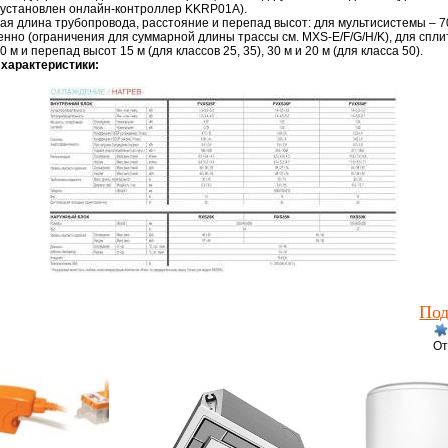
 установлен онлайн-контроллер KKRP01A).
ая длина трубопровода, расстояние и перепад высот: для мультисистемы – 70
енно (ограничения для суммарной длины трассы см. MXS-E/F/G/H/K), для спли
 м и перепад высот 15 м (для классов 25, 35), 30 м и 20 м (для класса 50).
 характеристики:
Под
От