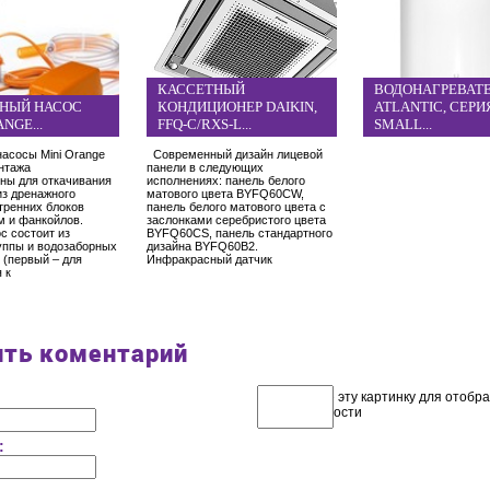
КАССЕТНЫЙ
ВОДОНАГРЕВАТ
НЫЙ НАСОС
КОНДИЦИОНЕР DAIKIN,
ATLANTIC, СЕРИ
NGE...
FFQ-C/RXS-L...
SMALL...
асосы Mini Orange
Современный дизайн лицевой
нтажа
панели в следующих
ны для откачивания
исполнениях: панель белого
из дренажного
матового цвета BYFQ60CW,
тренних блоков
панель белого матового цвета с
м и фанкойлов.
заслонками серебристого цвета
с состоит из
BYFQ60CS, панель стандартного
уппы и водозаборных
дизайна BYFQ60B2.
 (первый – для
Инфракрасный датчик
 к
Код:
ить коментарий
: