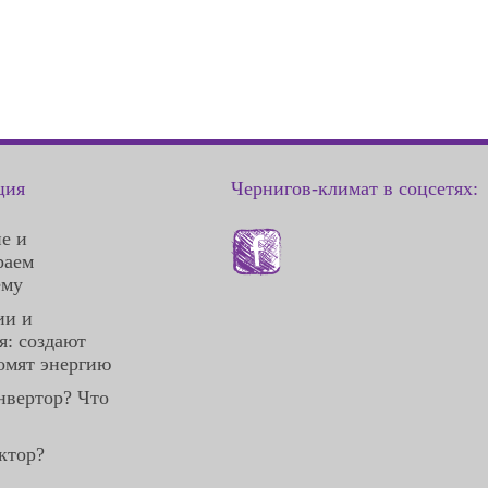
ция
Чернигов-климат в соцсетях:
е и
раем
ему
ии и
: создают
омят энергию
нвертор? Что
ктор?