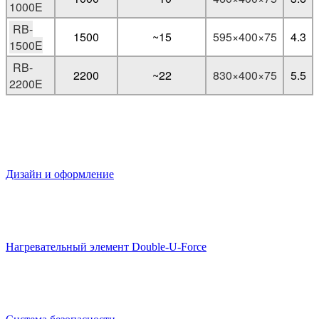
1000E
RB-
1500
~15
595×400×75
4.3
1500E
RB-
2200
~22
830×400×75
5.5
2200E
Дизайн и оформление
Нагревательный элемент Double-U-Force