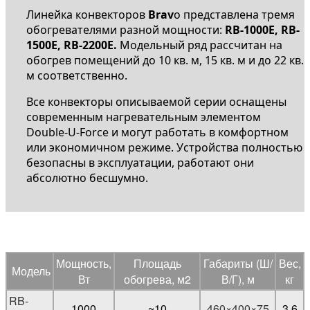
Линейка конвекторов
Brav
o представлена тремя
обогревателями разной мощности:
RB-1000E, RB-
1500E, RB-2200E.
Модельный ряд рассчитан на
обогрев помещений до 10 кв. м, 15 кв. м и до 22 кв.
м соответственно.
Все конвекторы описываемой серии оснащены
современным нагревательным элементом
Double-U-Force и могут работать в комфортном
или экономичном режиме. Устройства полностью
безопасны в эксплуатации, работают они
абсолютно бесшумно.
Мощность,
Площадь
Габариты (Ш/
Вес,
Модель
Вт
обогрева, м2
В/Г), м
кг
RB-
1000
~10
460×400×75
3.6