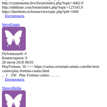
http://cryptomania.live/forum/index.php?topic=4462.0
http://mbtibase.com/forum/index.php?topic=125545.0
https://dareheim.ru/forum/viewtopic.php?pid=1696
Цитировать
SteveEmaiz
Публикаций:
0
Коментариев:
0
28 июля 2018 08:03
PlayFortuna. 50 >>> https://casino-avtomati-onlain.com/the-best-
casino/play-fortuna-casino.html
, . 1 . 350 . Play Fortuna casino. , , . , .
Цитировать
ShawnBedia