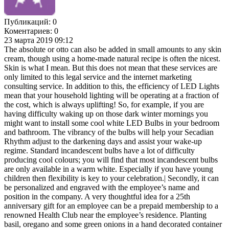
Публикаций:
0
Коментариев:
0
23 марта 2019 09:12
The absolute or otto can also be added in small amounts to any skin
cream, though using a home-made natural recipe is often the nicest.
Skin is what I mean. But this does not mean that these services are
only limited to this legal service and the internet marketing
consulting service. In addition to this, the efficiency of LED Lights
mean that your household lighting will be operating at a fraction of
the cost, which is always uplifting! So, for example, if you are
having difficulty waking up on those dark winter mornings you
might want to install some cool white LED Bulbs in your bedroom
and bathroom. The vibrancy of the bulbs will help your Secadian
Rhythm adjust to the darkening days and assist your wake-up
regime. Standard incandescent bulbs have a lot of difficulty
producing cool colours; you will find that most incandescent bulbs
are only available in a warm white. Especially if you have young
children then flexibility is key to your celebration.| Secondly, it can
be personalized and engraved with the employee’s name and
position in the company. A very thoughtful idea for a 25th
anniversary gift for an employee can be a prepaid membership to a
renowned Health Club near the employee’s residence. Planting
basil, oregano and some green onions in a hand decorated container