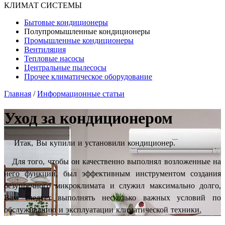
КЛИМАТ СИСТЕМЫ
Бытовые кондиционеры
Полупромышленные кондиционеры
Промышленные кондиционеры
Вентиляция
Тепловые насосы
Центральные пылесосы
Прочее климатическое оборудование
Главная
/
Информационные статьи
Уход за кондиционером
Итак, Вы купили и установили кондиционер.
Для того, чтобы он качественно выполнял возложенные на
него функции, был эффективным инструментом создания
безупречного микроклимата и служил максимально долго,
Вам следует выполнять несколько важных условий по
обслуживанию и эксплуатации климатической техники.