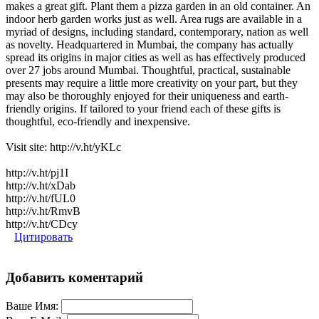
makes a great gift. Plant them a pizza garden in an old container. An
indoor herb garden works just as well. Area rugs are available in a
myriad of designs, including standard, contemporary, nation as well
as novelty. Headquartered in Mumbai, the company has actually
spread its origins in major cities as well as has effectively produced
over 27 jobs around Mumbai. Thoughtful, practical, sustainable
presents may require a little more creativity on your part, but they
may also be thoroughly enjoyed for their uniqueness and earth-
friendly origins. If tailored to your friend each of these gifts is
thoughtful, eco-friendly and inexpensive.
Visit site: http://v.ht/yKLc
http://v.ht/pj1I
http://v.ht/xDab
http://v.ht/fUL0
http://v.ht/RmvB
http://v.ht/CDcy
Цитировать
Добавить коментарий
Ваше Имя: