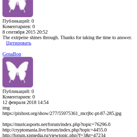
Публикаций:
0
Коментариев:
0
8 сентября 2015 20:52
The extrpeise shines through. Thanks for taking the time to answer.
Цитировать
GenaBon
Публикаций:
0
Коментариев:
0
12 февраля 2018 14:54
img
https://pixhost.org/show/277/55975361_mcrjbc-pt-87-285.jpg
https://muricasports.net/forum/index.php?topic=76296.0
http://cryptomania.live/forum/index.php?topic=4455.0
http://forum.xpmedia.ru/viewtopic.php?f=3&t=47234