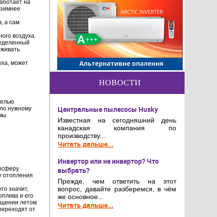
работает на
 зимнее
, а сам
ого воздуха.
ределенный
рживать
уха, может
НОВОСТИ
целью
Центральные пылесосы Husky
пло нужному
емы
Известная на сегодняшний день
канадская компания по
производству...
Читать дальше...
Инвертор или не инвертор? Что
осферу.
выбрать?
е отопления
Прежде, чем ответить на этот
вопрос, давайте разберемся, в чём
то значит,
оплива и его
же основное...
ещении летом
Читать дальше...
переходят от