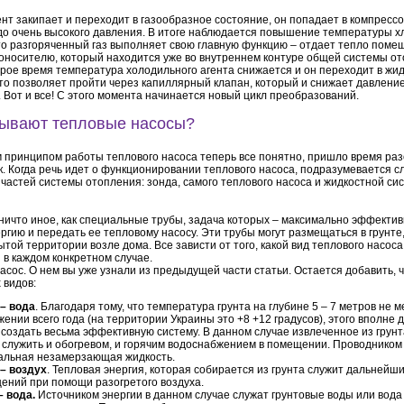
ент закипает и переходит в газообразное состояние, он попадает в компрессо
до очень высокого давления. В итоге наблюдается повышение температуры хл
что разгоряченный газ выполняет свою главную функцию – отдает тепло пом
оносителю, который находится уже во внутреннем контуре общей системы от
рое время температура холодильного агента снижается и он переходит в жи
то позволяет пройти через капиллярный клапан, который и снижает давлени
. Вот и все! С этого момента начинается новый цикл преобразований.
бывают тепловые насосы?
 принципом работы теплового насоса теперь все понятно, пришло время раз
к. Когда речь идет о функционировании теплового насоса, подразумевается 
 частей системы отопления: зонда, самого теплового насоса и жидкостной си
 ничто иное, как специальные трубы, задача которых – максимально эффекти
ргию и передать ее тепловому насосу. Эти трубы могут размещаться в грунте,
ытой территории возле дома. Все зависти от того, какой вид теплового насоса
 в каждом конкретном случае.
насос. О нем вы уже узнали из предыдущей части статьи. Остается добавить, 
 видов:
 – вода
. Благодаря тому, что температура грунта на глубине 5 – 7 метров не 
ении всего года (на территории Украины это +8 +12 градусов), этого вполне 
создать весьма эффективную систему. В данном случае извлеченное из грунт
 служить и обогревом, и горячим водоснабжением в помещении. Проводником
альная незамерзающая жидкость.
 – воздух
. Тепловая энергия, которая собирается из грунта служит дальнейш
ений при помощи разогретого воздуха.
– вода.
Источником энергии в данном случае служат грунтовые воды или вода