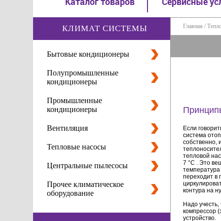
Каталог товаров
Сервисные ус
Главная
/
Тепл
КЛИМАТ СИСТЕМЫ
Бытовые кондиционеры
Полупромышленные
кондиционеры
Промышленные
кондиционеры
Принципы
Вентиляция
Если говорит
система отоп
собственно, 
Тепловые насосы
теплоносител
тепловой нас
7 °C . Это в
Центральные пылесосы
температура 
переходит в 
Прочее климатическое
циркулироват
контура на н
оборудование
Надо учесть,
компрессор (
устройство.