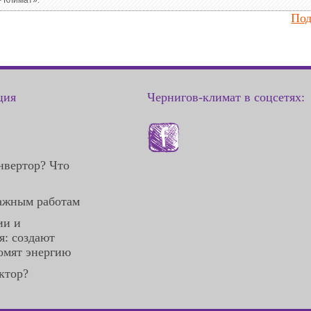
Под
ция
Чернигов-климат в соцсетях:
нвертор? Что
ажным работам
ии и
: создают
омят энергию
ктор?