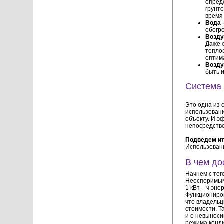
опреде
грунт
время
Вода 
обогр
Возду
Даже 
тепло
оптим
Возду
быть и
Система
Это одна из 
использовани
объекту. И э
непосредстве
Подведем ит
Использовани
В чем до
Начнем с тог
Неоспоримым
1 кВт – ч эне
Функциониров
что владельцы
стоимости. Т
и о невыноси
режима конд