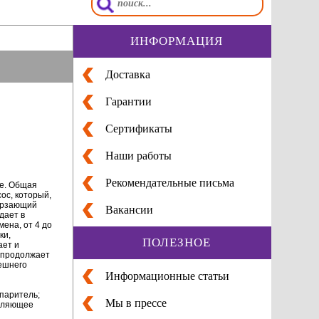
ИНФОРМАЦИЯ
Доставка
Гарантии
Сертификаты
Наши работы
Рекомендательные письма
ее. Общая
ос, который,
мерзающий
Вакансии
дает в
ена, от 4 до
ки,
ПОЛЕЗНОЕ
ает и
 продолжает
ешнего
Информационные статьи
паритель;
Мы в прессе
авляющее