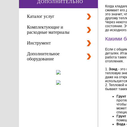
ДОПОЛНИТЕЛЬНО
Когда хладаг
сжимает его 
это значит, 
Каталог услуг
другому тепл
Через некото
состояние. Э
Комплектующие и
до исходного
расходные материалы
Какими 
Инструмент
Если с общим
Дополнительное
деталях. Ита
работа таких
оборудование
отопления.
1.
Зонд
- это
тепловую эне
даже на откр
используется
2. Тепловой 
бывают таких
Грунт
протяж
чтобы 
может
специ
Грунт
помещ
Вода 