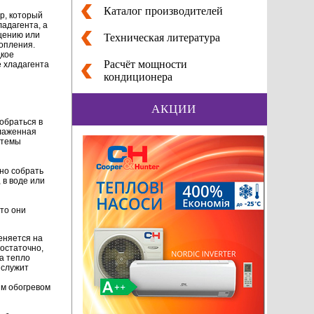
Каталог производителей
р, который
адагента, а
ещению или
Техническая литература
опления.
дкое
Расчёт мощности
е хладагента
кондиционера
АКЦИИ
обраться в
слаженная
стемы
вно собрать
 в воде или
что они
меняется на
достаточно,
а тепло
 служит
им обогревом