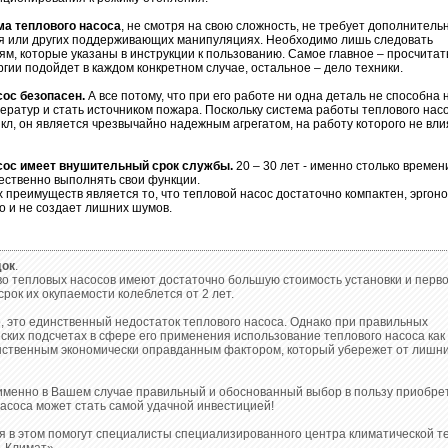
ма теплового насоса
, не смотря на свою сложность, не требует дополнитель
я или других поддерживающих манипуляциях. Необходимо лишь следовать
м, которые указаны в инструкции к пользованию. Самое главное – просчитать
ргии подойдет в каждом конкретном случае, остальное – дело техники.
сос безопасен.
А все потому, что при его работе ни одна деталь не способна 
ератур и стать источником пожара. Поскольку система работы теплового нас
кл, он является чрезвычайно надежным агрегатом, на работу которого не вл
сос имеет внушительный срок службы.
20 – 30 лет - именно столько времен
ественно выполнять свои функции.
 преимуществ является то, что тепловой насос достаточно компактен, эргон
о и не создает лишних шумов.
док
.
о тепловых насосов имеют достаточно большую стоимость установки и перв
срок их окупаемости колеблется от 2 лет.
, это единственный недостаток теплового насоса. Однако при правильных
ких подсчетах в сфере его применения использование теплового насоса как 
нственным экономически оправданным фактором, который убережет от лишни
именно в Вашем случае правильный и обоснованный выбор в пользу приобре
асоса может стать самой удачной инвестицией!
я в этом помогут специалисты специализированного центра климатической т
– Климат».