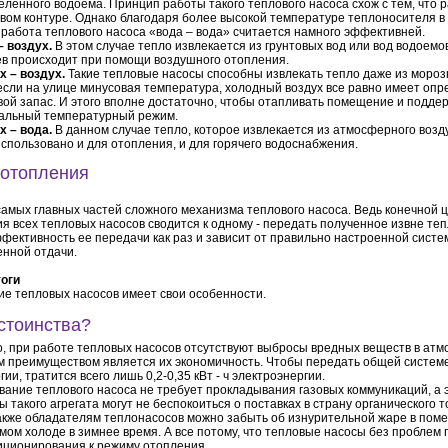
ленного водоема. Принцип работы такого теплового насоса схож с тем, что 
овом контуре. Однако благодаря более высокой температуре теплоносителя в
 работа теплового насоса «вода – вода» считается намного эффективней.
– воздух.
В этом случае тепло извлекается из грунтовых вод или вод водоемов
ев происходит при помощи воздушного отопления.
х – воздух.
Такие тепловые насосы способны извлекать тепло даже из морозн
если на улице минусовая температура, холодный воздух все равно имеет оп
вой запас. И этого вполне достаточно, чтобы отапливать помещение и подде
альный температурный режим.
х – вода.
В данном случае тепло, которое извлекается из атмосферного возд
спользовано и для отопления, и для горячего водоснабжения.
 отопления
самых главных частей сложного механизма теплового насоса. Ведь конечной 
я всех тепловых насосов сводится к одному - передать полученное извне те
ффективность ее передачи как раз и зависит от правильно настроенной сист
нной отдачи.
оги
е тепловых насосов имеет свои особенности.
стоинства?
о, при работе тепловых насосов отсутствуют выбросы вредных веществ в атм
 преимуществом является их экономичность. Чтобы передать общей систем
ргии, тратится всего лишь 0,2-0,35 кВт - ч электроэнергии.
ание теплового насоса не требует прокладывания газовых коммуникаций, а э
 такого агрегата могут не беспокоиться о поставках в страну органического т
акже обладателям теплонасосов можно забыть об изнурительной жаре в пом
мом холоде в зимнее время. А все потому, что тепловые насосы без проблем 
иционирования к режиму отопления.