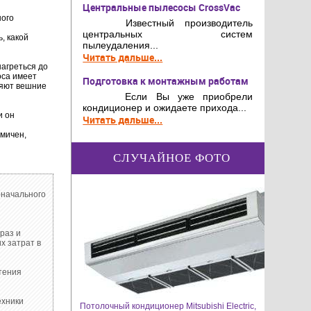
Центральные пылесосы CrossVac
ного
Известный производитель
центральных систем
, какой
пылеудаления...
Читать дальше...
нагреться до
оса имеет
Подготовка к монтажным работам
ияют вешние
Если Вы уже приобрели
кондиционер и ожидаете прихода...
и он
Читать дальше...
омичен,
СЛУЧАЙНОЕ ФОТО
оначального
раз и
х затрат в
тения
ехники
Потолочный кондиционер Mitsubishi Electric,