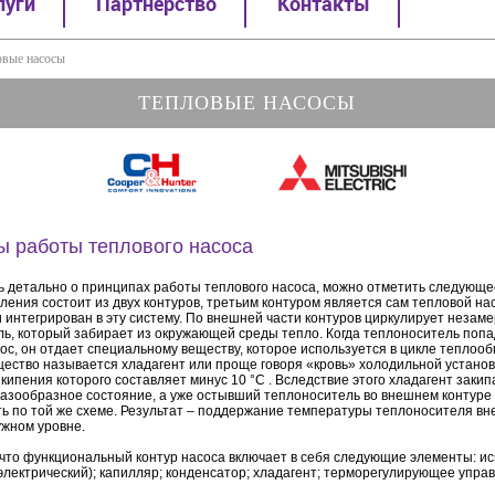
луги
Партнерство
Контакты
овые насосы
ТЕПЛОВЫЕ НАСОСЫ
 работы теплового насоса
ь детально о принципах работы теплового насоса, можно отметить следующ
ления состоит из двух контуров, третьим контуром является сам тепловой нас
и интегрирован в эту систему. По внешней части контуров циркулирует неза
ь, который забирает из окружающей среды тепло. Когда теплоноситель попа
ос, он отдает специальному веществу, которое используется в цикле теплообм
ещество называется хладагент или проще говоря «кровь» холодильной установ
кипения которого составляет минус 10 °C . Вследствие этого хладагент закип
газообразное состояние, а уже остывший теплоноситель во внешнем контуре
ь по той же схеме. Результат – поддержание температуры теплоносителя вн
ужном уровне.
 что функциональный контур насоса включает в себя следующие элементы: ис
электрический); капилляр; конденсатор; хладагент; терморегулирующее упр