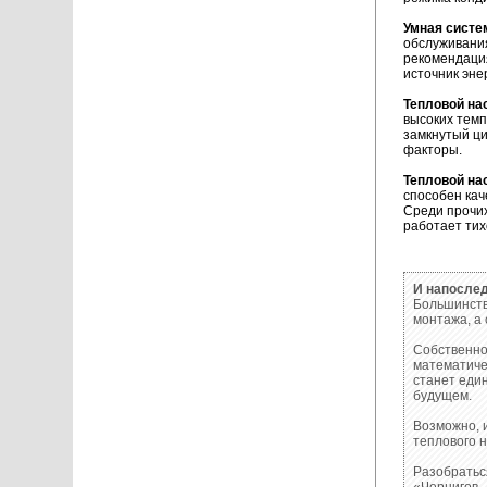
Умная систе
обслуживани
рекомендация
источник эне
Тепловой на
высоких темп
замкнутый ци
факторы.
Тепловой на
способен кач
Среди прочих
работает тих
И напосле
Большинств
монтажа, а 
Собственно
математичес
станет еди
будущем.
Возможно, 
теплового н
Разобратьс
«Чернигов 